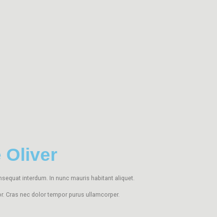
e Oliver
sequat interdum. In nunc mauris habitant aliquet.
r. Cras nec dolor tempor purus ullamcorper.