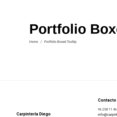
Portfolio Box
Home
/
Portfolio Boxed Tooltip
Contacto
96 238 11 46
Carpintería Diego
info@carpint