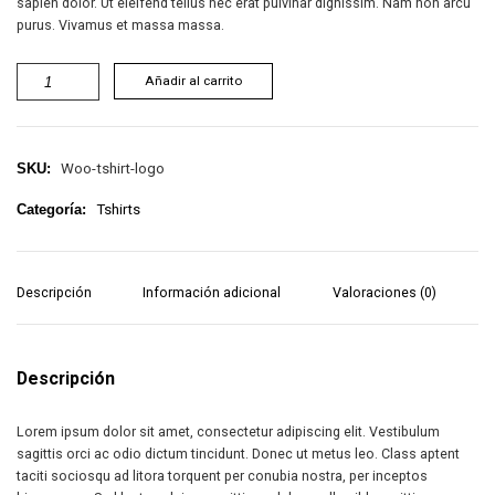
sapien dolor. Ut eleifend tellus nec erat pulvinar dignissim. Nam non arcu
purus. Vivamus et massa massa.
Añadir al carrito
Woo-tshirt-logo
SKU:
Tshirts
Categoría:
Descripción
Información adicional
Valoraciones (0)
Descripción
Lorem ipsum dolor sit amet, consectetur adipiscing elit. Vestibulum
sagittis orci ac odio dictum tincidunt. Donec ut metus leo. Class aptent
taciti sociosqu ad litora torquent per conubia nostra, per inceptos