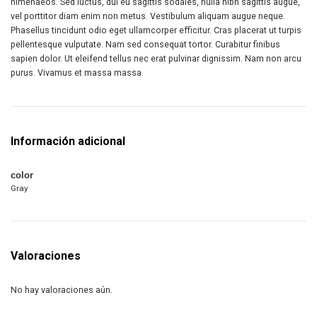
himenaeos. Sed luctus, dui eu sagittis sodales, nulla nibh sagittis augue,
vel porttitor diam enim non metus. Vestibulum aliquam augue neque.
Phasellus tincidunt odio eget ullamcorper efficitur. Cras placerat ut turpis
pellentesque vulputate. Nam sed consequat tortor. Curabitur finibus
sapien dolor. Ut eleifend tellus nec erat pulvinar dignissim. Nam non arcu
purus. Vivamus et massa massa.
Información adicional
color
Gray
Valoraciones
No hay valoraciones aún.